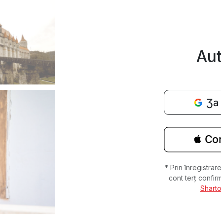
Aut
Ʒa 
 Con
* Prin înregistra
cont terț confirm
Sharto