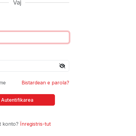
Vaj
me
Bistardean e parola?
t konto?
Ïnregistris-tut