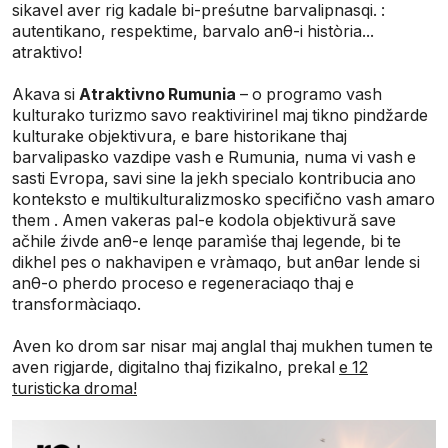
sikavel aver rig kadale bi-preśutne barvalipnasqi. :
autentikano, respektime, barvalo anθ-i història...
atraktivo!
Akava si
Atraktivno Rumunia
– o programo vash
kulturako turizmo savo reaktivirinel maj tikno pindžarde
kulturake objektivura, e bare historikane thaj
barvalipasko vazdipe vash e Rumunia, numa vi vash e
sasti Evropa, savi sine la jekh specialo kontribucia ano
konteksto e multikulturalizmosko specifično vash amaro
them . Amen vakeras pal-e kodola objektivură save
ačhile źivde anθ-e lenqe paramìśe thaj legende, bi te
dikhel pes o nakhavipen e vràmaqo, but anθar lende si
anθ-o pherdo proceso e regeneraciaqo thaj e
transformàciaqo.
Aven ko drom sar nisar maj anglal thaj mukhen tumen te
aven rigjarde, digitalno thaj fizikalno, prekal
e 12
turisticka droma!