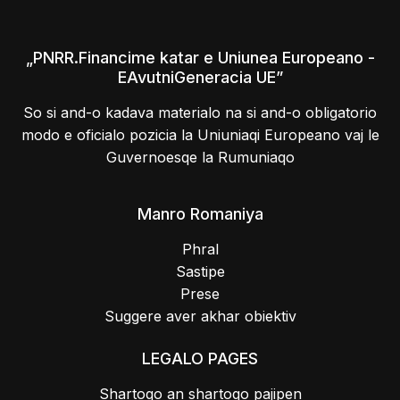
„PNRR.Financime katar e Uniunea Europeano -
EAvutniGeneracia UE”
So si and-o kadava materialo na si and-o obligatorio
modo e oficialo pozicia la Uniuniaqi Europeano vaj le
Guvernoesqe la Rumuniaqo
Manro Romaniya
Phral
Sastipe
Prese
Suggere aver akhar obiektiv
LEGALO PAGES
Shartoqo an shartoqo pajipen