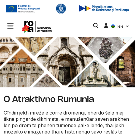
RR
O Atraktivno Rumunia
Gîndin jekh mreža e ćorre dromenqi, pherdo śela maj
tikne pinʒarde dikhimata, e manuśenθar saven arakhen
len po drom te phenen tumenqe pal-e lende, thaj jekh
mozaiko e imaʒenqo thaj e historienqo savo reslăs te