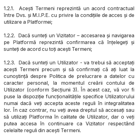
1.2.1.
Acești Termeni reprezintă un acord contractual
între Dvs. și M.I.P.E. cu privire la condițiile de acces și de
utilizare a Platformei
;
1.2.2.
Dacă sunteți un Vizitator
– accesarea și navigarea
pe Platformă reprezintă confirmarea că înțelegeți și
sunteți de acord cu toți acești Termeni;
1.2.3.
Dacă sunteți un Utilizator
- va trebui să acceptați
acești Termeni precum și să confirmați că ați luat la
cunoștință despre Politica de prelucrare a datelor cu
caracter personal, la momentul creării contului de
Utilizator (conform Secțiunii 3). În acest caz, vă vor fi
puse la dispoziție funcționalitățile specifice Utilizatorului
numai dacă veți accepta aceste reguli în integralitatea
lor. În caz contrar, nu veți avea dreptul să accesați sau
să utilizați Platforma în calitate de Utilizator, dar o veți
putea accesa în continuare ca Vizitator respectând
celelalte reguli din acești Termeni.