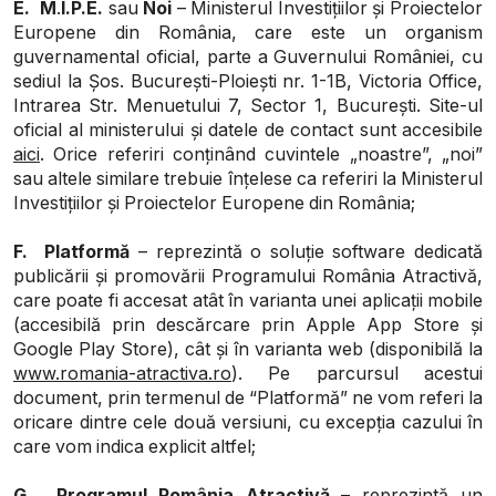
E.
M
.
I.P.E.
sau
Noi
– Ministerul Investițiilor și Proiectelor
Europene din România, care este un organism
guvernamental oficial, parte a Guvernului României, cu
sediul la Șos. București-Ploiești nr. 1-1B, Victoria Office,
Intrarea Str. Menuetului 7, Sector 1, București. Site-ul
oficial al ministerului și datele de contact sunt accesibile
aici
. Orice referiri conținând cuvintele „noastre”, „noi”
sau altele similare trebuie înțelese ca referiri la Ministerul
Investițiilor și Proiectelor Europene din România;
F.
Platformă
– reprezintă o soluție software dedicată
publicării și promovării Programului România Atractivă,
care poate fi accesat atât în varianta unei aplicații mobile
(accesibilă prin descărcare prin
Apple App Store
și
Google Play Store
), cât și în varianta web (disponibilă la
www.romania-atractiva.ro
). Pe parcursul acestui
document, prin termenul de “Platformă” ne vom referi la
oricare dintre cele două versiuni, cu excepția cazului în
care vom indica explicit altfel;
G.
Programul România Atractivă
– reprezintă un