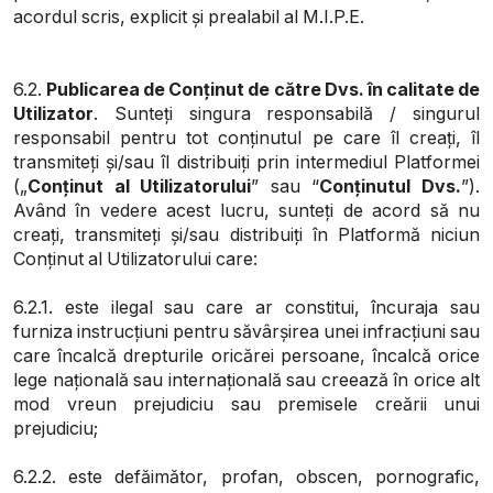
acordul scris, explicit și prealabil al M.I.P.E.
6.2.
Publicarea de Conținut de către Dvs. în calitate de
Utilizator
. Sunteți singura responsabilă / singurul
responsabil pentru tot conținutul pe care îl creați, îl
transmiteți și/sau îl distribuiți prin intermediul Platformei
(„
Conținut al Utilizatorului
” sau “
Conținutul Dvs.
”).
Având în vedere acest lucru, sunteți de acord să nu
creați, transmiteți și/sau distribuiți în Platformă niciun
Conținut al Utilizatorului care:
6.2.1. este ilegal sau care ar constitui, încuraja sau
furniza instrucțiuni pentru săvârșirea unei infracțiuni sau
care încalcă drepturile oricărei persoane, încalcă orice
lege națională sau internațională sau creează în orice alt
mod vreun prejudiciu sau premisele creării unui
prejudiciu;
6.2.2. este defăimător, profan, obscen, pornografic,