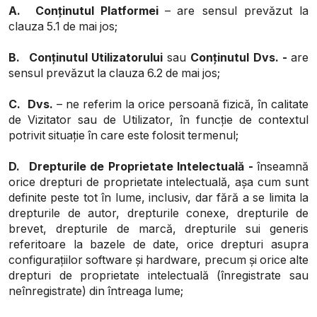
A.
Conținutul Platformei
–
are sensul prevăzut la
clauza 5.1 de mai jos;
B.
Conținutul Utilizatorului
sau
Conținutul Dvs. -
are
sensul prevăzut la clauza 6.2 de mai jos;
C.
Dvs.
– ne referim la orice persoană fizică, în calitate
de Vizitator sau de Utilizator, în funcție de contextul
potrivit situație în care este folosit termenul;
D.
Drepturile de Proprietate Intelectuală -
înseamnă
orice drepturi de proprietate intelectuală, așa cum sunt
definite peste tot în lume, inclusiv, dar fără a se limita la
drepturile de autor, drepturile conexe, drepturile de
brevet, drepturile de marcă, drepturile sui generis
referitoare la bazele de date, orice drepturi asupra
configurațiilor software și hardware, precum și orice alte
drepturi de proprietate intelectuală (înregistrate sau
neînregistrate) din întreaga lume;