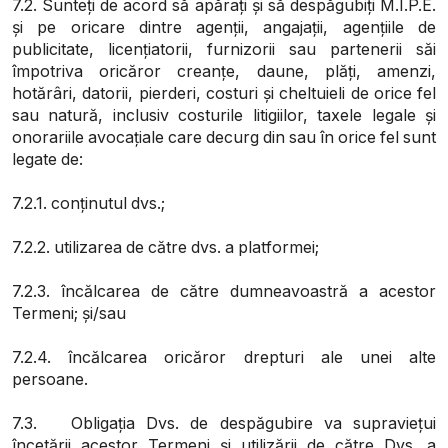
7.2. Sunteți de acord să apărați și să despăgubiți M.I.P.E.
și pe oricare dintre agenții, angajații, agențiile de
publicitate, licențiatorii, furnizorii sau partenerii săi
împotriva oricăror creanțe, daune, plăți, amenzi,
hotărâri, datorii, pierderi, costuri și cheltuieli de orice fel
sau natură, inclusiv costurile litigiilor, taxele legale și
onorariile avocațiale care decurg din sau în orice fel sunt
legate de:
7.2.1. conținutul dvs.;
7.2.2. utilizarea de către dvs. a platformei;
7.2.3. încălcarea de către dumneavoastră a acestor
Termeni; și/sau
7.2.4. încălcarea oricăror drepturi ale unei alte
persoane.
7.3. Obligația Dvs. de despăgubire va supraviețui
încetării acestor Termeni și utilizării de către Dvs. a