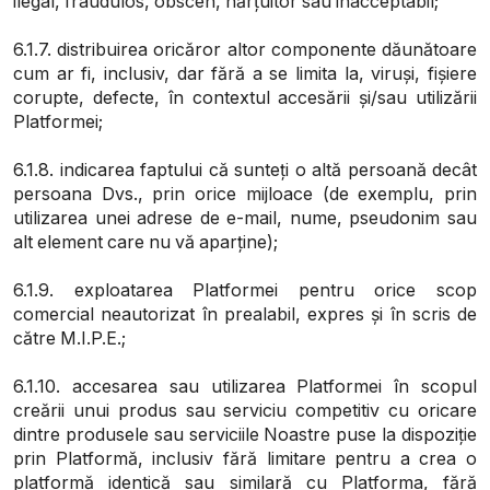
ilegal, fraudulos, obscen, hărțuitor sau inacceptabil;
6.1.7. distribuirea oricăror altor componente dăunătoare
cum ar fi, inclusiv, dar fără a se limita la, viruși, fișiere
corupte, defecte, în contextul accesării și/sau utilizării
Platformei;
6.1.8. indicarea faptului că sunteți o altă persoană decât
persoana Dvs., prin orice mijloace (de exemplu, prin
utilizarea unei adrese de e-mail, nume, pseudonim sau
alt element care nu vă aparține);
6.1.9. exploatarea Platformei pentru orice scop
comercial neautorizat în prealabil, expres și în scris de
către M.I.P.E.;
6.1.10. accesarea sau utilizarea Platformei în scopul
creării unui produs sau serviciu competitiv cu oricare
dintre produsele sau serviciile Noastre puse la dispoziție
prin Platformă, inclusiv fără limitare pentru a crea o
platformă identică sau similară cu Platforma, fără