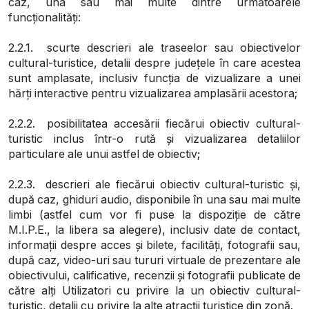
caz, una sau mai multe dintre următoarele
funcționalități:
2.2.1. scurte descrieri ale traseelor sau obiectivelor
cultural-turistice, detalii despre județele în care acestea
sunt amplasate, inclusiv funcția de vizualizare a unei
hărți interactive pentru vizualizarea amplasării acestora;
2.2.2. posibilitatea accesării fiecărui obiectiv cultural-
turistic inclus într-o rută și vizualizarea detaliilor
particulare ale unui astfel de obiectiv;
2.2.3. descrieri ale fiecărui obiectiv cultural-turistic și,
după caz, ghiduri audio, disponibile în una sau mai multe
limbi (astfel cum vor fi puse la dispoziție de către
M.I.P.E., la libera sa alegere), inclusiv date de contact,
informații despre acces și bilete, facilități, fotografii sau,
după caz, video-uri sau tururi virtuale de prezentare ale
obiectivului, calificative, recenzii și fotografii publicate de
către alți Utilizatori cu privire la un obiectiv cultural-
turistic, detalii cu privire la alte atracții turistice din zonă.