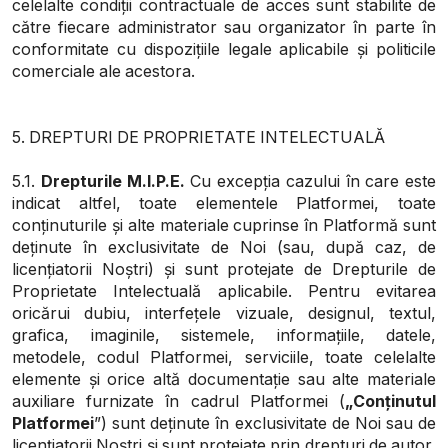
celelalte condiții contractuale de acces sunt stabilite de
către fiecare administrator sau organizator în parte în
conformitate cu dispozițiile legale aplicabile și politicile
comerciale ale acestora.
5. DREPTURI DE PROPRIETATE INTELECTUALĂ
5.1.
Drepturile M.I.P.E.
Cu excepția cazului în care este
indicat altfel, toate elementele Platformei, toate
conținuturile și alte materiale cuprinse în Platformă sunt
deținute în exclusivitate de Noi (sau, după caz, de
licențiatorii Noștri) și sunt protejate de Drepturile de
Proprietate Intelectuală aplicabile. Pentru evitarea
oricărui dubiu, interfețele vizuale, designul, textul,
grafica, imaginile, sistemele, informațiile, datele,
metodele, codul Platformei, serviciile, toate celelalte
elemente și orice altă documentație sau alte materiale
auxiliare furnizate în cadrul Platformei (
„Conținutul
Platformei
”) sunt deținute în exclusivitate de Noi sau de
licențiatorii Noștri și sunt protejate prin drepturi de autor,