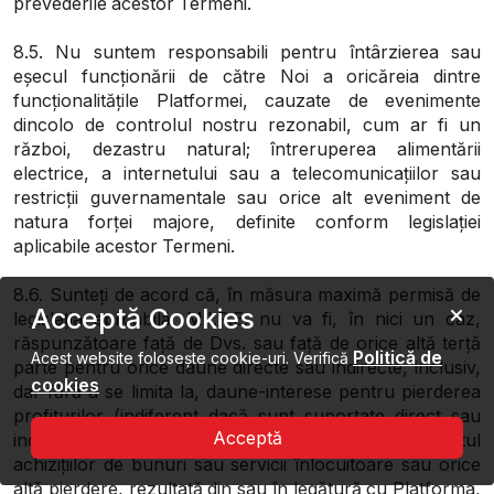
prevederile acestor Termeni.
8.5. Nu suntem responsabili pentru întârzierea sau
eșecul funcționării de către Noi a oricăreia dintre
funcționalitățile Platformei, cauzate de evenimente
dincolo de controlul nostru rezonabil, cum ar fi un
război, dezastru natural; întreruperea alimentării
electrice, a internetului sau a telecomunicațiilor sau
restricții guvernamentale sau orice alt eveniment de
natura forței majore, definite conform legislației
aplicabile acestor Termeni.
8.6. Sunteți de acord că, în măsura maximă permisă de
Acceptă Cookies
legislația aplicabilă, M.I.P.E. nu va fi, în nici un caz,
răspunzătoare față de Dvs. sau față de orice altă terță
Politică de
Acest website folosește cookie-uri. Verifică
parte pentru orice daune directe sau indirecte, inclusiv,
cookies
dar fără a se limita la, daune-interese pentru pierderea
profiturilor (indiferent dacă sunt suportate direct sau
Acceptă
indirect), pierderea reputației afacerii Dvs., costul
achizițiilor de bunuri sau servicii înlocuitoare sau orice
altă pierdere, rezultată din sau în legătură cu Platforma,