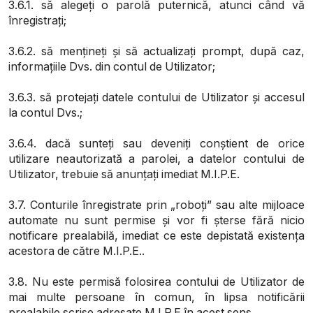
3.6.1. să alegeți o parolă puternică, atunci când vă
înregistrați;
3.6.2. să mențineți și să actualizați prompt, după caz,
informațiile Dvs. din contul de Utilizator;
3.6.3. să protejați datele contului de Utilizator și accesul
la contul Dvs.;
3.6.4. dacă sunteți sau deveniți conștient de orice
utilizare neautorizată a parolei, a datelor contului de
Utilizator, trebuie să anunțați imediat M.I.P.E.
3.7. Conturile înregistrate prin „roboți” sau alte mijloace
automate nu sunt permise și vor fi șterse fără nicio
notificare prealabilă, imediat ce este depistată existența
acestora de către M.I.P.E..
3.8. Nu este permisă folosirea contului de Utilizator de
mai multe persoane în comun, în lipsa notificării
prealabile scrise adresate M.I.P.E în acest sens.