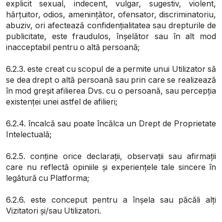
explicit sexual, indecent, vulgar, sugestiv, violent,
hărțuitor, odios, amenințător, ofensator, discriminatoriu,
abuziv, ori afectează confidențialitatea sau drepturile de
publicitate, este fraudulos, înșelător sau în alt mod
inacceptabil pentru o altă persoană;
6.2.3. este creat cu scopul de a permite unui Utilizator să
se dea drept o altă persoană sau prin care se realizează
în mod greșit afilierea Dvs. cu o persoană, sau percepția
existenței unei astfel de afilieri;
6.2.4. încalcă sau poate încălca un Drept de Proprietate
Intelectuală;
6.2.5. conține orice declarații, observații sau afirmații
care nu reflectă opiniile și experiențele tale sincere în
legătură cu Platforma;
6.2.6. este conceput pentru a înșela sau păcăli alți
Vizitatori și/sau Utilizatori.