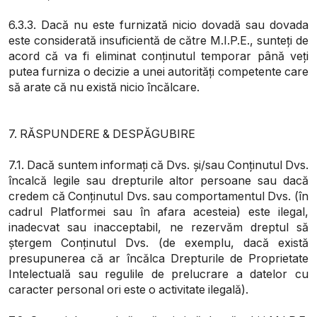
6.3.3. Dacă nu este furnizată nicio dovadă sau dovada
este considerată insuficientă de către M.I.P.E., sunteți de
acord că va fi eliminat conținutul temporar până veți
putea furniza o decizie a unei autorități competente care
să arate că nu există nicio încălcare.
7. RĂSPUNDERE & DESPĂGUBIRE
7.1. Dacă suntem informați că Dvs. și/sau Conținutul Dvs.
încalcă legile sau drepturile altor persoane sau dacă
credem că Conținutul Dvs. sau comportamentul Dvs. (în
cadrul Platformei sau în afara acesteia) este ilegal,
inadecvat sau inacceptabil, ne rezervăm dreptul să
ștergem Conținutul Dvs. (
de exemplu, dacă există
presupunerea că ar încălca Drepturile de Proprietate
Intelectuală sau regulile de prelucrare a datelor cu
caracter personal ori este o activitate ilegală
).