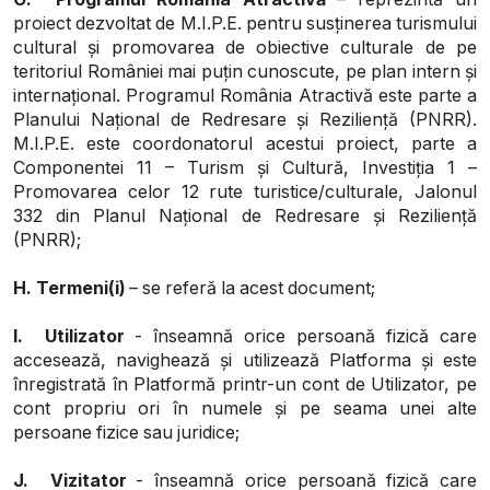
proiect dezvoltat de M.I.P.E. pentru susținerea turismului
cultural și promovarea de obiective culturale de pe
teritoriul României mai puțin cunoscute, pe plan intern și
internațional. Programul România Atractivă este parte a
Planului Național de Redresare și Reziliență (PNRR).
M.I.P.E. este coordonatorul acestui proiect, parte a
Componentei 11 – Turism și Cultură, Investiția 1 –
Promovarea celor 12 rute turistice/culturale, Jalonul
332 din Planul Național de Redresare și Reziliență
(PNRR);
H.
Termeni(i)
– se referă la acest document;
I.
Utilizator
- înseamnă orice persoană fizică care
accesează, navighează și utilizează Platforma și este
înregistrată în Platformă printr-un cont de Utilizator, pe
cont propriu ori în numele și pe seama unei alte
persoane fizice sau juridice;
J.
Vizitator
- înseamnă orice persoană fizică care