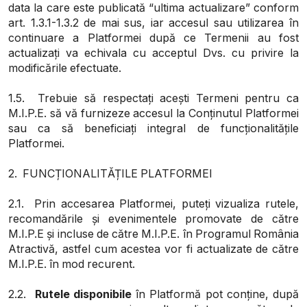
data la care este publicată “ultima actualizare” conform
art. 1.3.1-1.3.2 de mai sus, iar accesul sau utilizarea în
continuare a Platformei după ce Termenii au fost
actualizați va echivala cu acceptul Dvs. cu privire la
modificările efectuate.
1.5.
Trebuie să respectați acești Termeni pentru ca
M.I.P.E. să vă furnizeze accesul la Conținutul Platformei
sau ca să beneficiați integral de funcționalitățile
Platformei
.
2. FUNCȚIONALITĂȚILE PLATFORMEI
2.1. Prin accesarea Platformei, puteți vizualiza rutele,
recomandările și evenimentele promovate de către
M.I.P.E și incluse de către M.I.P.E. în Programul România
Atractivă, astfel cum acestea vor fi actualizate de către
M.I.P.E. în mod recurent.
2.2.
Rutele disponibile
în Platformă pot conține, după