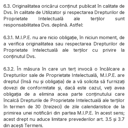
6.3. Originalitatea oricărui conținut publicat în calitate de
Dvs. în calitate de Utilizator și respectarea Drepturilor de
Proprietate Intelectuală ale terților sunt
responsabilitatea Dvs. deplină. Astfel:
6.3.1. M.I.P.E. nu are nicio obligație, în niciun moment, de
a verifica originalitatea sau respectarea Drepturilor de
Proprietate Intelectuală ale terților cu privire la
conținutul Dvs.
6.3.2. În măsura în care un terț invocă o încălcare a
Drepturilor sale de Proprietate Intelectuală, M.I.P.E. are
dreptul (însă nu și obligația) de a vă solicita să furnizați
dovezi de conformitate și, dacă este cazul, veți avea
obligația de a elimina acea parte conținutului care
încalcă Drepturile de Proprietate Intelectuală ale terților
în termen de 30 (treizeci) de zile calendaristice de la
primirea unei notificări din partea M.I.P.E. în acest sens;
acest drept nu aduce limitare prevederilor art. 3.5 și 3.7
din acești Termeni.