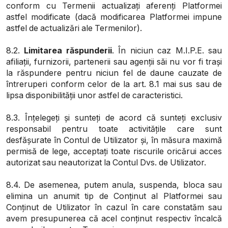
conform cu Termenii actualizați aferenți Platformei
astfel modificate (dacă modificarea Platformei impune
astfel de actualizări ale Termenilor).
8.2.
Limitarea răspunderii
. În niciun caz M.I.P.E. sau
afiliații, furnizorii, partenerii sau agenții săi nu vor fi trași
la răspundere pentru niciun fel de daune cauzate de
întreruperi conform celor de la art. 8.1 mai sus sau de
lipsa disponibilității unor astfel de caracteristici.
8.3. Înțelegeți și sunteți de acord că sunteți exclusiv
responsabil pentru toate activitățile care sunt
desfășurate în Contul de Utilizator și, în măsura maximă
permisă de lege, acceptați toate riscurile oricărui acces
autorizat sau neautorizat la Contul Dvs. de Utilizator.
8.4. De asemenea, putem anula, suspenda, bloca sau
elimina un anumit tip de Conținut al Platformei sau
Conținut de Utilizator în cazul în care constatăm sau
avem presupunerea că acel conținut respectiv încalcă