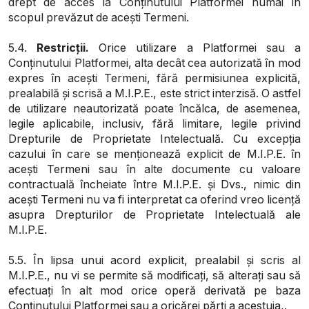
drept de acces la Conținutului Platformei numai în
scopul prevăzut de acești Termeni.
5.4.
Restricții.
Orice utilizare a Platformei sau a
Conținutului Platformei, alta decât cea autorizată în mod
expres în acești Termeni, fără permisiunea explicită,
prealabilă și scrisă a M.I.P.E., este strict interzisă. O astfel
de utilizare neautorizată poate încălca, de asemenea,
legile aplicabile, inclusiv, fără limitare, legile privind
Drepturile de Proprietate Intelectuală. Cu excepția
cazului în care se menționează explicit de M.I.P.E. în
acești Termeni sau în alte documente cu valoare
contractuală încheiate între M.I.P.E. și Dvs., nimic din
acești Termeni nu va fi interpretat ca oferind vreo licență
asupra Drepturilor de Proprietate Intelectuală ale
M.I.P.E.
5.5. În lipsa unui acord explicit, prealabil și scris al
M.I.P.E., nu vi se permite să modificați, să alterați sau să
efectuați în alt mod orice operă derivată pe baza
Conținutului Platformei sau a oricărei părți a acestuia,.