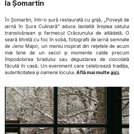
la Șomartin
În Șomartin, într-o șură restaurată cu grijă, „Povești de
iarnă în Șura Culinară” aduce laolaltă liniștea satului
transilvănean și farmecul Crăciunului de altădată. O
seară tihnită cu foc în sobă, fotografii de iarnă semnate
de Jeno Major, un meniu inspirat din rețetele de acum
mai bine de un secol și momente calde precum
împodobirea bradului sau degustarea de ciocolată
făcută în casă. Un eveniment care celebrează tradiția,
autenticitatea și oamenii locului.
Află mai multe
aici
.