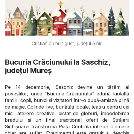
Cristian cu bun gust, județul Sibiu
Bucuria Crăciunului la Saschiz,
județul Mureș
Pe 14 decembrie, Saschiz devine un tărâm al
poveștilor, unde “Bucuria Crăciunului” adună laolaltă
familii, copii, bunici și vizitatori într-o după-amiază plină
de magie. Colinde live, bunătăți locale, teatru pentru cei
mici, ateliere creative, pictat de globuri, împodobirea
bradului și un final tradițional oferit de Străjerii
Sighișoarei transformă Piața Centrală într-un loc care
chiar are suflet. Evenimentul este gratuit și deschis