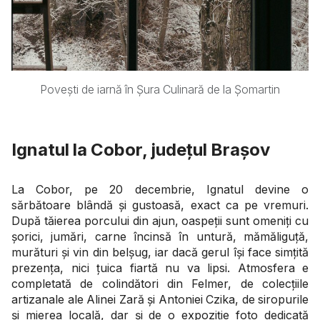
Povești de iarnă în Șura Culinară de la Șomartin
Ignatul la Cobor, județul Brașov
La Cobor, pe 20 decembrie, Ignatul devine o
sărbătoare blândă și gustoasă, exact ca pe vremuri.
După tăierea porcului din ajun, oaspeții sunt omeniți cu
șorici, jumări, carne încinsă în untură, mămăliguță,
murături și vin din belșug, iar dacă gerul își face simțită
prezența, nici țuica fiartă nu va lipsi. Atmosfera e
completată de colindători din Felmer, de colecțiile
artizanale ale Alinei Zară și Antoniei Czika, de siropurile
și mierea locală, dar și de o expoziție foto dedicată