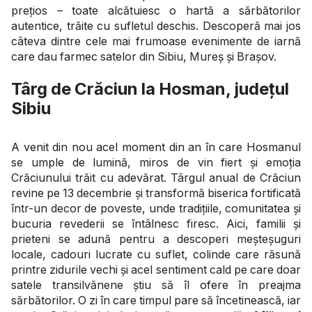
prețios – toate alcătuiesc o hartă a sărbătorilor
autentice, trăite cu sufletul deschis. Descoperă mai jos
câteva dintre cele mai frumoase evenimente de iarnă
care dau farmec satelor din Sibiu, Mureș și Brașov.
Târg de Crăciun la Hosman, județul
Sibiu
A venit din nou acel moment din an în care Hosmanul
se umple de lumină, miros de vin fiert și emoția
Crăciunului trăit cu adevărat. Târgul anual de Crăciun
revine pe 13 decembrie și transformă biserica fortificată
într-un decor de poveste, unde tradițiile, comunitatea și
bucuria revederii se întâlnesc firesc. Aici, familii și
prieteni se adună pentru a descoperi meșteșuguri
locale, cadouri lucrate cu suflet, colinde care răsună
printre zidurile vechi și acel sentiment cald pe care doar
satele transilvănene știu să îl ofere în preajma
sărbătorilor. O zi în care timpul pare să încetinească, iar